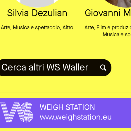
Silvia Dezulian
Giovanni M
Arte, Musica e spettacolo, Altro
Arte, Film e produzi
Musica e sp
Cerca altri WS Waller
WEIGH STATION
www.weighstation.eu