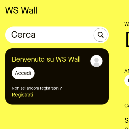
WS Wall
W
Cerca
Benvenuto su WS Wall
A
Accedi
Non sei ancora registratə??
Registrati
C
S