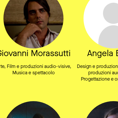
Giovanni Morassutti
Angela 
te, Film e produzioni audio-visive,
Design e produzione 
Musica e spettacolo
produzioni aud
Progettazione e o