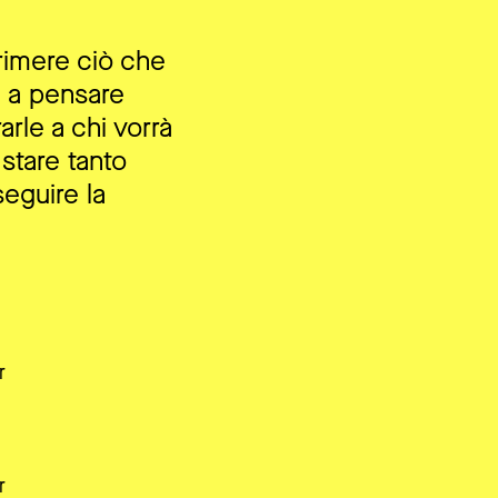
rimere ciò che
e a pensare
arle a chi vorrà
 stare tanto
eguire la
r
r