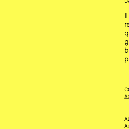
C
I
r
q
g
b
p
C
A
A
A