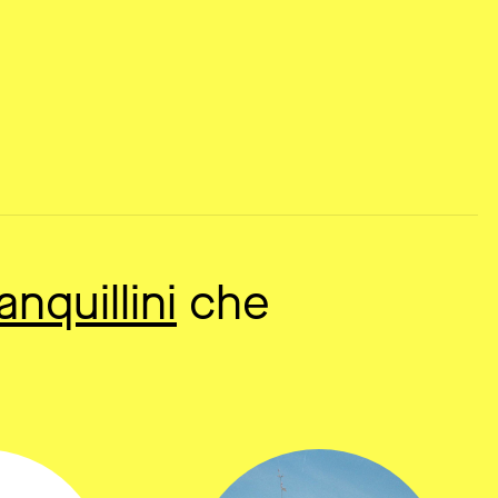
anquillini
che