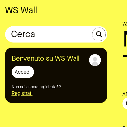
WS Wall
W
Cerca
Benvenuto su WS Wall
Accedi
Non sei ancora registratə??
Registrati
A