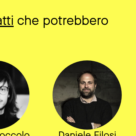
tti
che potrebbero
occolo
Daniele Filosi