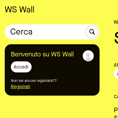
WS Wall
W
Cerca
Benvenuto su WS Wall
A
Accedi
Non sei ancora registratə??
Registrati
C
P