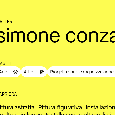
ALLER
simone conza
MBITI
Arte
Altro
Progettazione e organizzazione
ARRIERA
ittura astratta. Pittura figurativa. Installazio