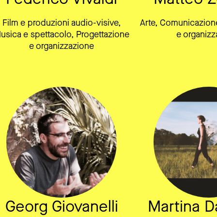
Film e produzioni audio-visive,
Arte, Comunicazione
usica e spettacolo, Progettazione
e organizz
e organizzazione
Georg Giovanelli
Martina Da