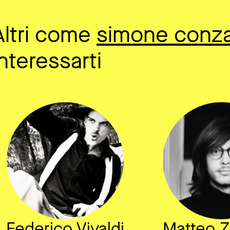
Altri come
simone conza
interessarti
Federico Vivaldi
Matteo Z