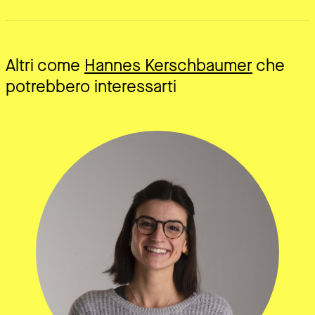
Altri come
Hannes Kerschbaumer
che
potrebbero interessarti