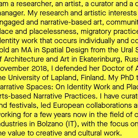
 am a researcher, an artist, a curator and a c
anager. My research and artistic interests l
ngaged and narrative-based art, communiti
lace and placelessness, migratory practic
dentity work that occurs individually and col
old an MA in Spatial Design from the Ural
f Architecture and Art in Ekaterinburg, Russ
ovember 2018, I defended her Doctor of A
he University of Lapland, Finland. My PhD th
arrative Spaces: On Identity Work and Pl
rts-based Narrative Practices. I have curat
nd festivals, led European collaborations
orking for a few years now in the field of 
ndustries in Bolzano (IT), with the focus o
he value to creative and cultural work.