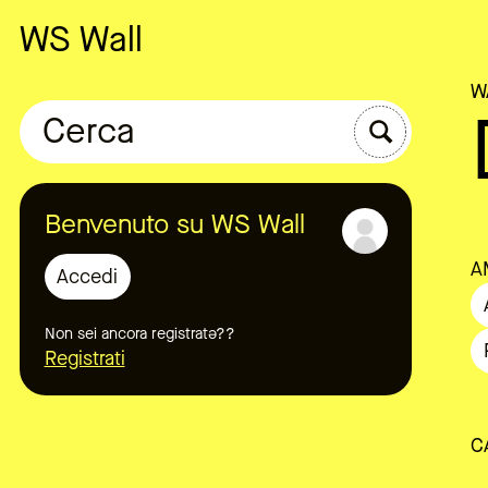
WS Wall
W
Cerca
Benvenuto su WS Wall
A
Accedi
Non sei ancora registratə??
Registrati
C