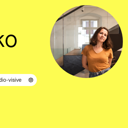
ko
dio-visive