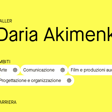
ALLER
Daria Akimen
MBITI
Arte
Comunicazione
Film e produzioni au
Progettazione e organizzazione
ARRIERA