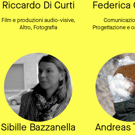
Riccardo Di Curti
Federica 
Film e produzioni audio-visive,
Comunicazion
Altro, Fotografia
Progettazione e o
Sibille Bazzanella
Andreas 