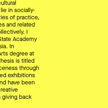
ultural
ie in socially-
es of practice,
es and related
lectively. I
 State Academy
ia. In
rts degree at
esis is titled
aceness through
ed exhibitions
 and have been
creative
n giving back