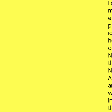
I
m
e
p
i
h
o
N
t
N
A
a
w
i
t