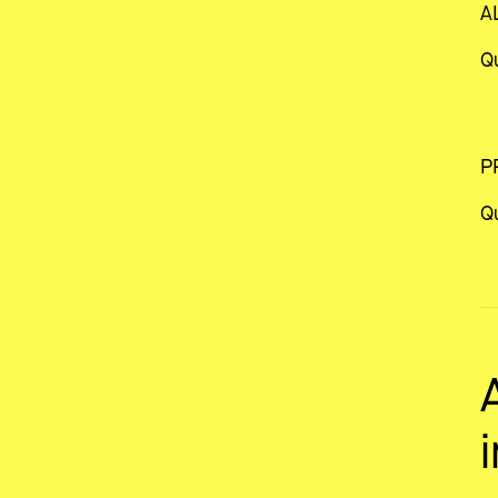
A
Q
P
Q