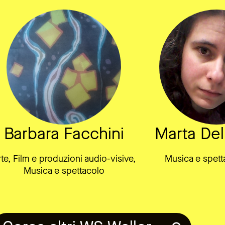
Barbara Facchini
Marta Del
te, Film e produzioni audio-visive,
Musica e spetta
Musica e spettacolo