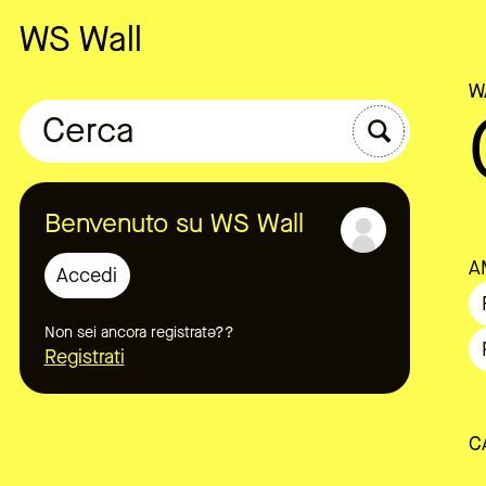
WS Wall
W
Cerca
Benvenuto su WS Wall
A
Accedi
Non sei ancora registratə??
Registrati
C