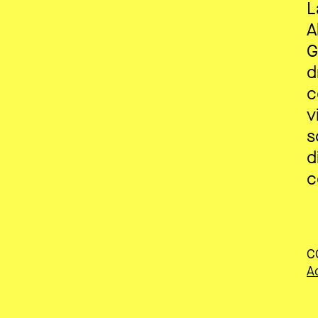
L
A
G
d
c
v
s
d
c
C
A