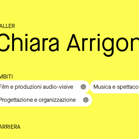
ALLER
Chiara Arrigon
MBITI
Film e produzioni audio-visive
Musica e spettaco
Progettazione e organizzazione
ARRIERA