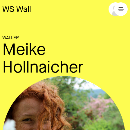
WS Wall
WALLER
Meike
Hollnaicher