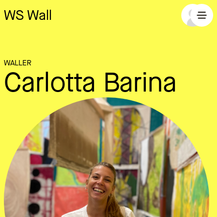
WS Wall
WALLER
Carlotta Barina