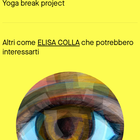
Yoga break project
Altri come
ELISA COLLA
che potrebbero
interessarti